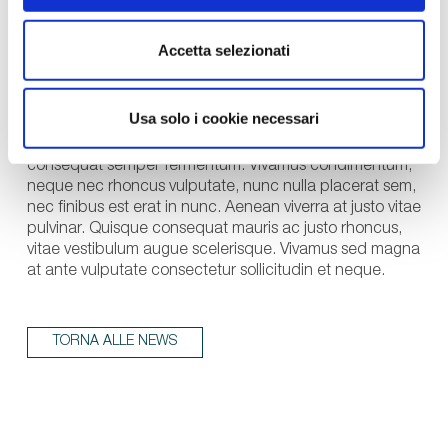
malesuada.
Accetta selezionati
Sed elementum mauris quis sollicitudin lobortis.
Phasellus sit amet libero semper, ullamcorper nisi sed,
elementum nulla. Vivamus nunc orci, sollicitudin sit amet
Usa solo i cookie necessari
semper nec, tincidunt non diam. Vestibulum maximus
eleifend diam eget tempor. Phasellus hendrerit ligula
consequat semper fermentum. Vivamus condimentum,
neque nec rhoncus vulputate, nunc nulla placerat sem,
nec finibus est erat in nunc. Aenean viverra at justo vitae
pulvinar. Quisque consequat mauris ac justo rhoncus,
vitae vestibulum augue scelerisque. Vivamus sed magna
at ante vulputate consectetur sollicitudin et neque.
TORNA ALLE NEWS