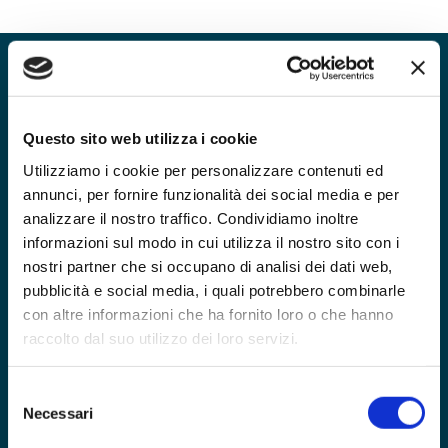
1981
Questo sito web utilizza i cookie
Prima che un commercialista, il fondatore di
Utilizziamo i cookie per personalizzare contenuti ed
Studio Seld è un amministratore e dirigente
annunci, per fornire funzionalità dei social media e per
d’azienda e un imprenditore. Nel 1981 Otello
analizzare il nostro traffico. Condividiamo inoltre
Bizzotto vuole offrire un servizio di consulenza in
area contabile e amministrativa con un approccio
informazioni sul modo in cui utilizza il nostro sito con i
diverso da quello che caratterizzava i normali
nostri partner che si occupano di analisi dei dati web,
studi di commercialisti del tempo. Nasce così
pubblicità e social media, i quali potrebbero combinarle
Studio Seld.
con altre informazioni che ha fornito loro o che hanno
raccolto dal suo utilizzo dei loro servizi.
Selezione
Necessari
del
consenso