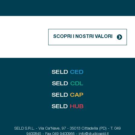
SCOPRI I NOSTRI VALORI
SELD
CED
SELD
CDL
SELD
CAP
SELD
HUB
SELD S.R.L. - Via Ca'Nave, 97 - 35013 Cittadella (PD) - T. 049
9400845 - Fax 049 9400966 -
info@studioseld.it