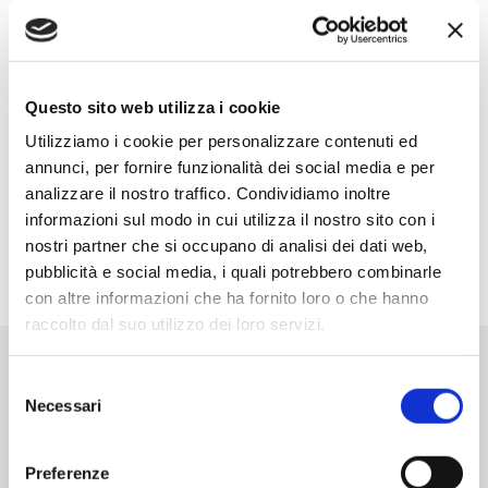
SELD S.R.L.
Via Ca’Nave, 97 – 35013 Cittadella (PD)
Questo sito web utilizza i cookie
049 9400845
Utilizziamo i cookie per personalizzare contenuti ed
049 9400966
annunci, per fornire funzionalità dei social media e per
info@studioseld.it
analizzare il nostro traffico. Condividiamo inoltre
informazioni sul modo in cui utilizza il nostro sito con i
nostri partner che si occupano di analisi dei dati web,
P.IVA 01555480282
pubblicità e social media, i quali potrebbero combinarle
con altre informazioni che ha fornito loro o che hanno
raccolto dal suo utilizzo dei loro servizi.
Scrivici
Selezione
Necessari
del
consenso
Nome Cognome *
Preferenze