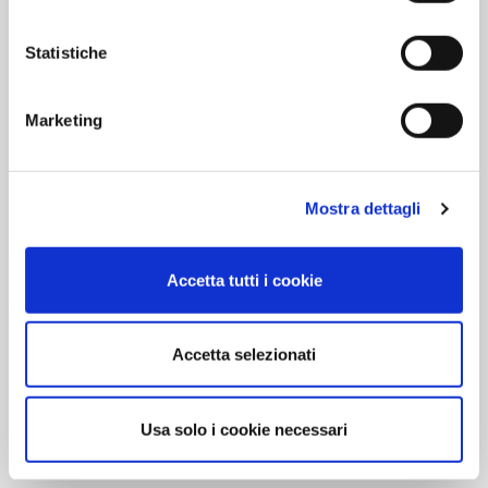
Telefono
Statistiche
Marketing
Mail *
Azienda
Mostra dettagli
Accetta tutti i cookie
Note *
Accetta selezionati
Usa solo i cookie necessari
Dichiaro di aver letto e accettato la
privacy policy